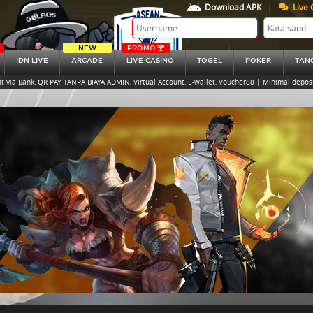
|
Download APK
Live 
NEW
PROMO
IDN LIVE
ARCADE
LIVE CASINO
TOGEL
POKER
TAN
ia Bank, QR PAY TANPA BIAYA ADMIN, Virtual Account, E-wallet, Voucher88 | Minimal dep