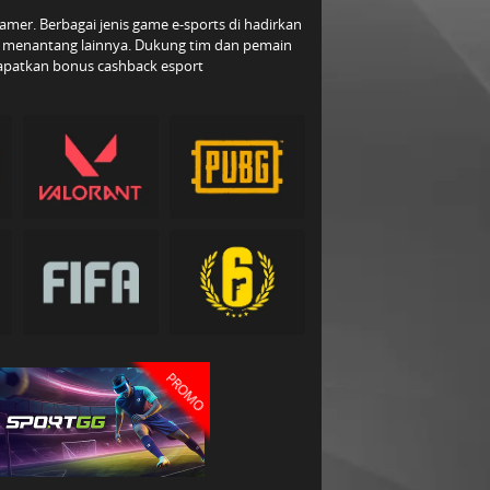
mer. Berbagai jenis game e-sports di hadirkan
 menantang lainnya. Dukung tim dan pemain
apatkan bonus cashback esport
PROMO