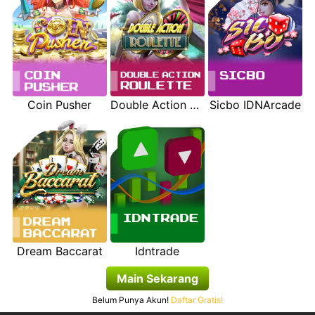
Coin Pusher
Double Action Roulette
Sicbo IDNArcade
Dream Baccarat
Idntrade
Main Sekarang
Belum Punya Akun!
Daftar Gratis!