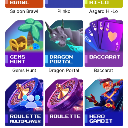
Saloon Brawl
Plinko
Asgard Hi-Lo
Gems Hunt
Dragon Portal
Baccarat