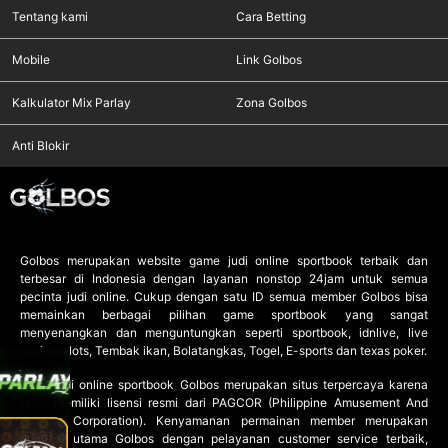
Tentang kami
Cara Betting
Mobile
Link Golbos
Kalkulator Mix Parlay
Zona Golbos
Anti Blokir
Golbos
merupakan website game judi online sportbook terbaik dan
terbesar di Indonesia dengan layanan nonstop 24jam untuk semua
pecinta judi online. Cukup dengan satu ID semua member Golbos bisa
memainkan berbagai pilihan game sportbook yang sangat
menyenangkan dan menguntungkan seperti sportbook, idnlive, live
casino, slots, Tembak ikan, Bolatangkas, Togel, E-sports dan texas poker.
Agen judi
online sportbook Golbos merupakan situs terpercaya karena
telah memiliki lisensi resmi dari PAGCOR (Philippine Amusement And
Gaming Corporation). Kenyamanan permainan member merupakan
prioritas utama Golbos dengan pelayanan customer service terbaik,