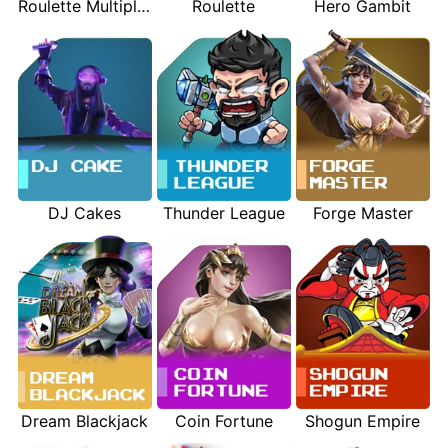
Roulette Multiplayer
Roulette
Hero Gambit
DJ Cakes
Thunder League
Forge Master
Coin Fortune
Shogun Empire
Dream Blackjack