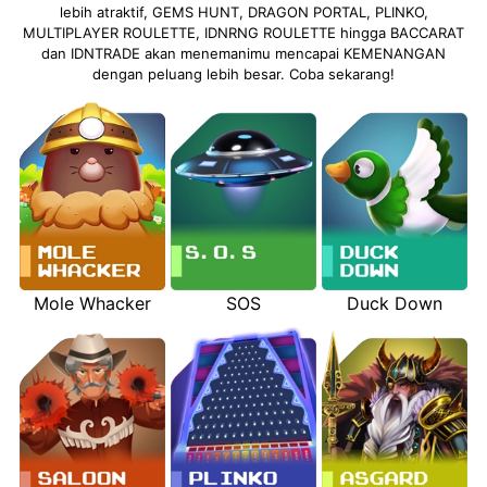
lebih atraktif, GEMS HUNT, DRAGON PORTAL, PLINKO,
MULTIPLAYER ROULETTE, IDNRNG ROULETTE hingga BACCARAT
dan IDNTRADE akan menemanimu mencapai KEMENANGAN
dengan peluang lebih besar. Coba sekarang!
Mole Whacker
SOS
Duck Down