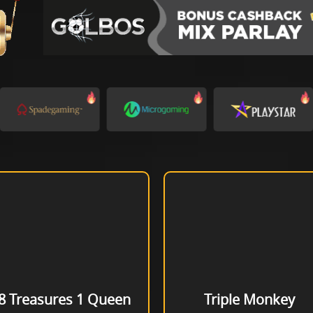
8 Treasures 1 Queen
Triple Monkey