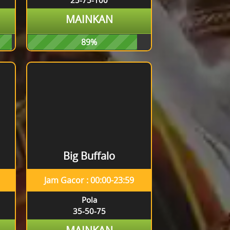
25-75-100
MAINKAN
89%
Big Buffalo
Jam Gacor : 00:00-23:59
Pola
35-50-75