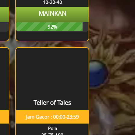
10-20-40
MAINKAN
92%
Teller of Tales
Jam Gacor : 00:00-23:59
Pola