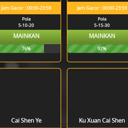
Jam Gacor : 00:00-23:59
Jam Gacor : 00:00-23:59
Pola
Pola
5-10-20
5-15-30
MAINKAN
MAINKAN
76%
92%
Cai Shen Ye
Ku Xuan Cai Shen