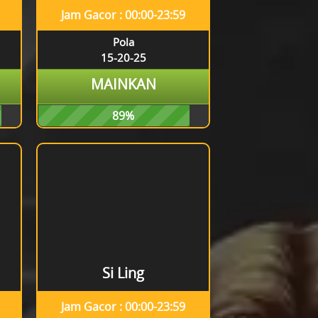
Jam Gacor : 00:00-23:59
Pola
15-20-25
MAINKAN
89%
Si Ling
Jam Gacor : 00:00-23:59