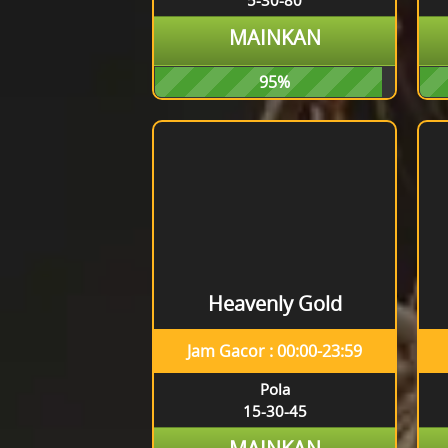
5-30-80
MAINKAN
95%
Heavenly Gold
Jam Gacor : 00:00-23:59
Pola
15-30-45