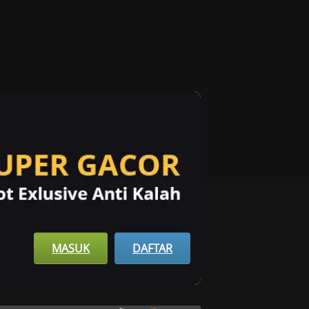
MASUK
DAFTAR