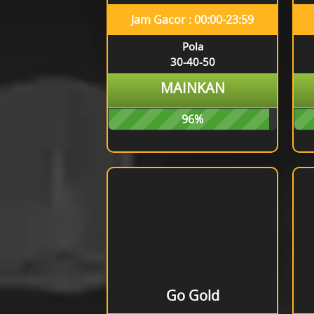
Jam Gacor : 00:00-23:59
Pola
30-40-50
MAINKAN
96%
Go Gold