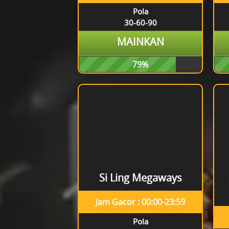
Pola
30-60-90
MAINKAN
79%
Si Ling Megaways
Jam Gacor : 00:00-23:59
Pola