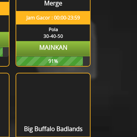
Merge
Jam Gacor : 00:00-23:59
Pola
30-40-50
MAINKAN
91%
Big Buffalo Badlands